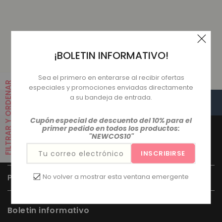
de
habitual
venta
Artículos 1 a 1 del total de 1
¡BOLETIN INFORMATIVO!
Sea el primero en enterarse al recibir ofertas
FILTRAR Y ORDENAR
especiales y promociones enviadas directamente
a su bandeja de entrada.
VOLVER ARRIBA
Cupón especial de descuento del 10% para el
primer pedido en todos los productos:
"NEWCOS10"
Acceso Rápido
Tu correo electrónico
INSCRIBIRSE
Política / Información
No volver a mostrar esta ventana emergente
Boletin informativo