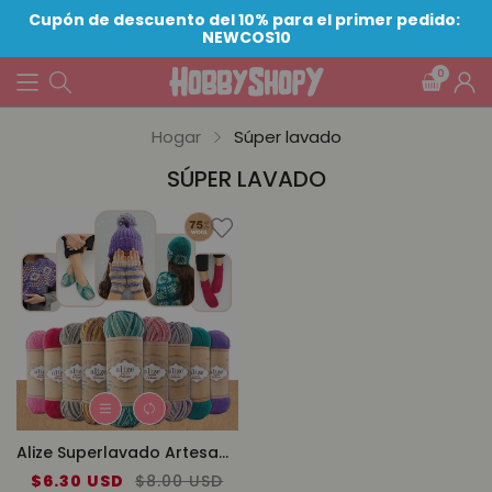
Cupón de descuento del 10% para el primer pedido: 
NEWCOS10
0
Hogar
Súper lavado
SÚPER LAVADO
Alize Superlavado Artesano
Precio
$6.30 USD
Precio
$8.00 USD